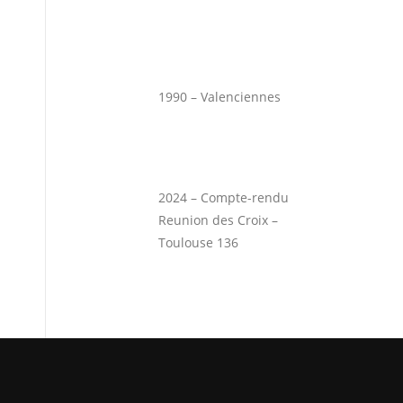
1990 – Valenciennes
2024 – Compte-rendu
Reunion des Croix –
Toulouse 136