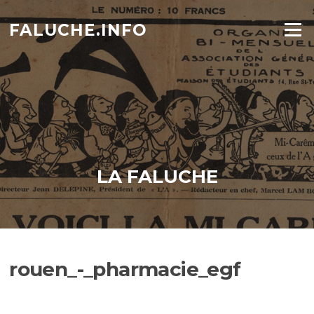
Aller
au
FALUCHE.INFO
Menu
contenu
LA FALUCHE
rouen_-_pharmacie_egf