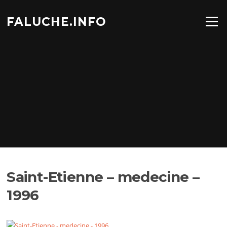
Aller
au
FALUCHE.INFO
Menu
contenu
Saint-Etienne – medecine –
1996