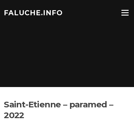
Aller
au
FALUCHE.INFO
Menu
contenu
Saint-Etienne – paramed –
2022