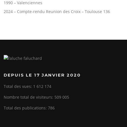
1990 – Valenciennes
2024 – Compte-rendu Reunion des Croix – Toulouse 136
DEPUIS LE 17 JANVIER 2020
Total des vues:
1 612 174
Nombre total de visiteurs:
509 005
Total des publications:
786