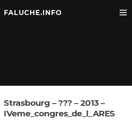
Aller
au
FALUCHE.INFO
Menu
contenu
Strasbourg – ??? – 2013 –
IVeme_congres_de_l_ARES