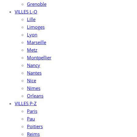
Grenoble
VILLES L-O
Lille
Limoges
Lyon
Marseille
Metz
Montpellier
Nancy
Nantes
Nice
Nimes
Orleans
VILLES P-Z
Paris
Pau
Poitiers
Reims