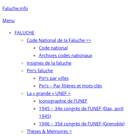
Aller
Faluche.info
au
Menu
contenu
FALUCHE
Code National de la Faluche >>
Code national
Archives codes nationaux
Insignes de la faluche
Pin’s faluche
Pin’s par villes
Pin’s – Par filières et mots-clés
La « grande » UNEF >
Iconographie de l’UNEF
1945 – 34e congrès de l’UNEF (Dax, avril
1945)
1946 – 35è congrès de l’UNEF (Grenoble)
Thèses & Mémoires >