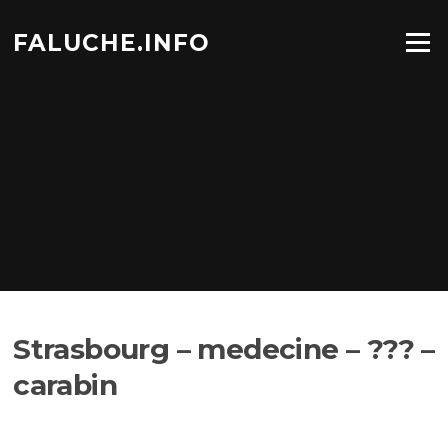
Aller
au
FALUCHE.INFO
Menu
contenu
Strasbourg – medecine – ??? –
carabin