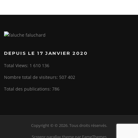
DEPUIS LE 17 JANVIER 2020
Total Views:
1 610 136
Nombre total de visiteurs:
507 402
Total des publications:
786
Copyright © © 2026. Tous droits réservés.
Screenr parallax theme
par FameThemes