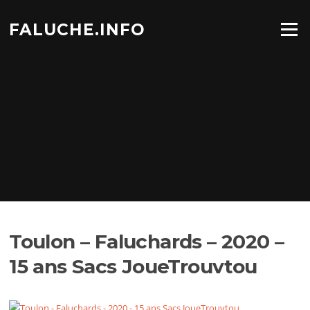
Aller
au
FALUCHE.INFO
Menu
contenu
Toulon – Faluchards – 2020 –
15 ans Sacs JoueTrouvtou