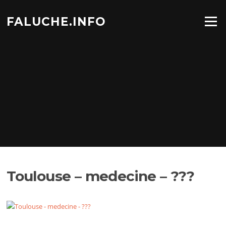
Aller
au
FALUCHE.INFO
Menu
contenu
Toulouse – medecine – ???