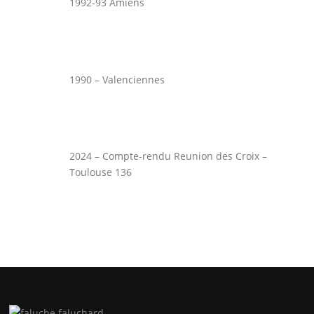
1992-93 Amiens
1990 – Valenciennes
2024 – Compte-rendu Reunion des Croix –
Toulouse 136