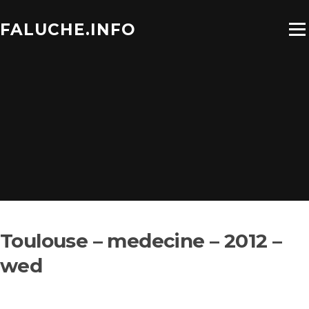
Aller
au
FALUCHE.INFO
Menu
contenu
Toulouse – medecine – 2012 –
wed