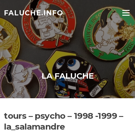
Aller
au
FALUCHE.INFO
Menu
contenu
LA FALUCHE
tours – psycho – 1998 -1999 –
la_salamandre