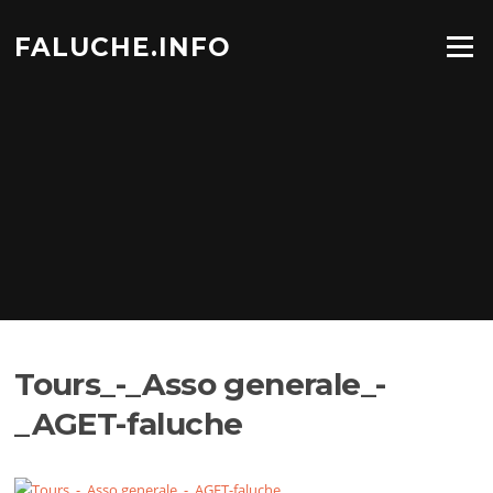
Aller
au
FALUCHE.INFO
Menu
contenu
Tours_-_Asso generale_-
_AGET-faluche