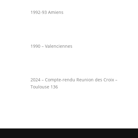
1992-93 Amiens
1990 – Valenciennes
2024 – Compte-rendu Reunion des Croix –
Toulouse 136