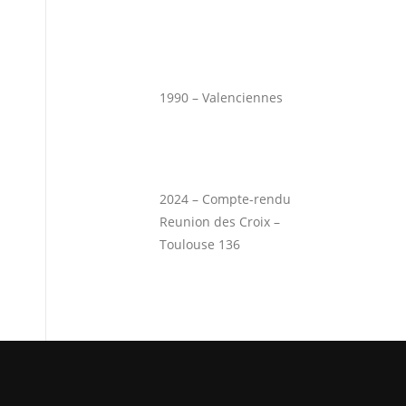
1990 – Valenciennes
2024 – Compte-rendu
Reunion des Croix –
Toulouse 136