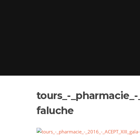
tours_-_pharmacie_-
faluche