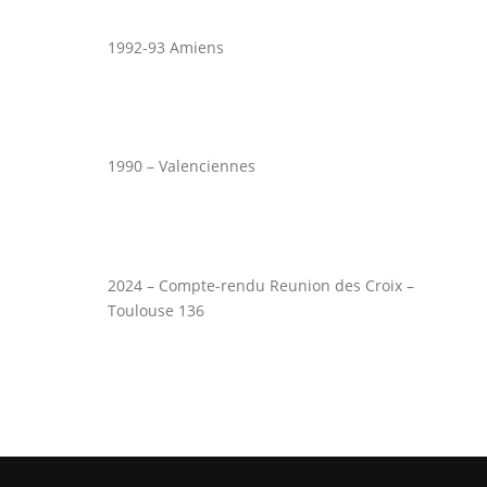
1992-93 Amiens
1990 – Valenciennes
2024 – Compte-rendu Reunion des Croix –
Toulouse 136