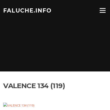
Aller
au
FALUCHE.INFO
Menu
contenu
VALENCE 134 (119)