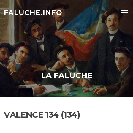
Aller
au
FALUCHE.INFO
Menu
contenu
LA FALUCHE
VALENCE 134 (134)