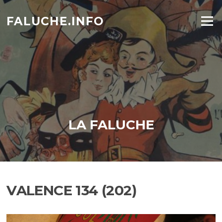
Aller
au
FALUCHE.INFO
Menu
contenu
LA FALUCHE
VALENCE 134 (202)