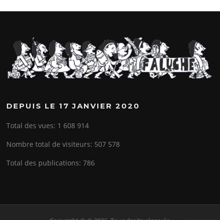
DEPUIS LE 17 JANVIER 2020
Total des vues:
1 608 914
Nombre total de visiteurs:
507 578
Total des publications:
786