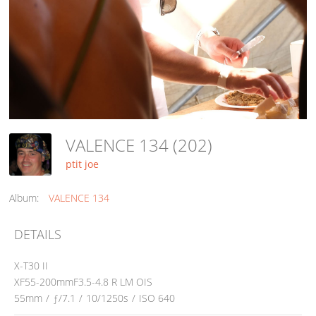
VALENCE 134 (202)
ptit joe
Album:
VALENCE 134
DETAILS
X-T30 II
XF55-200mmF3.5-4.8 R LM OIS
55mm
/
ƒ/7.1
/
10/1250s
/
ISO 640