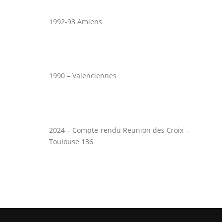
1992-93 Amiens
1990 – Valenciennes
2024 – Compte-rendu Reunion des Croix –
Toulouse 136