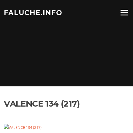
Aller
au
FALUCHE.INFO
Menu
contenu
VALENCE 134 (217)