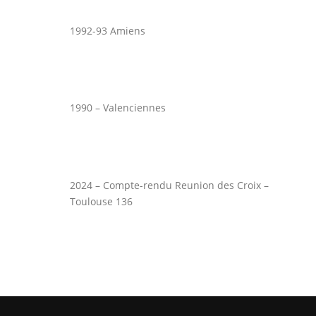
1992-93 Amiens
1990 – Valenciennes
2024 – Compte-rendu Reunion des Croix –
Toulouse 136