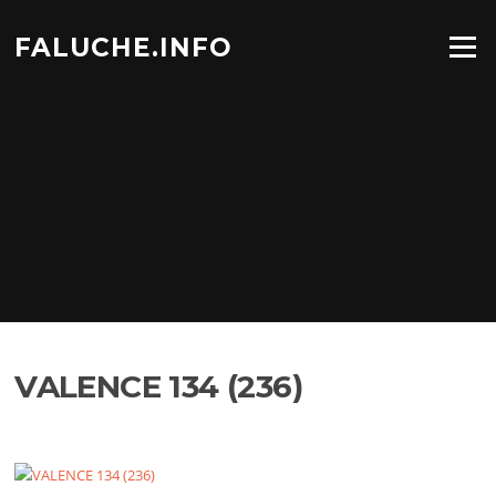
Aller
au
FALUCHE.INFO
Menu
contenu
VALENCE 134 (236)