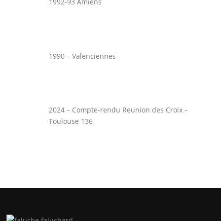
1992-93 Amiens
1990 – Valenciennes
2024 – Compte-rendu Reunion des Croix –
Toulouse 136