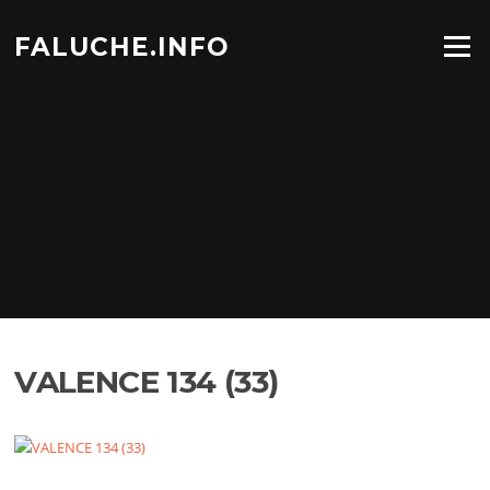
Aller
au
FALUCHE.INFO
Menu
contenu
VALENCE 134 (33)