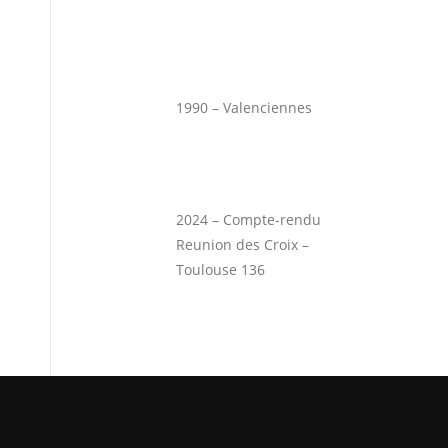
1990 – Valenciennes
2024 – Compte-rendu
Reunion des Croix –
Toulouse 136