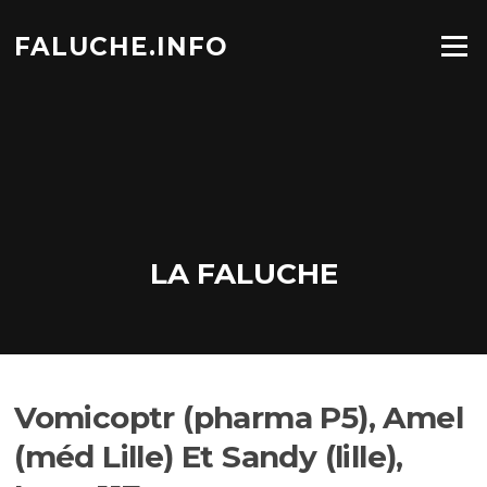
Aller
au
FALUCHE.INFO
Menu
contenu
LA FALUCHE
Vomicoptr (pharma P5), Amel
(méd Lille) Et Sandy (lille),