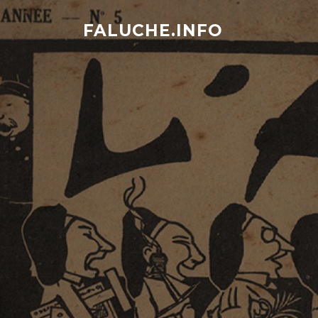
Aller
au
FALUCHE.INFO
contenu