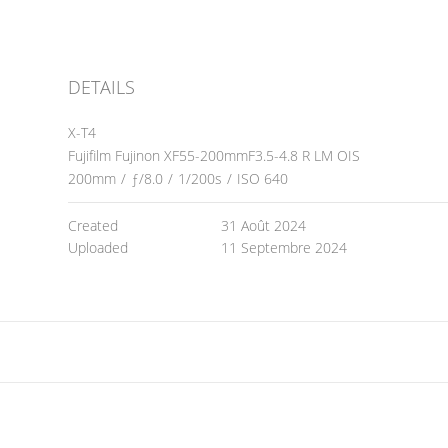
DETAILS
X-T4
Fujifilm Fujinon XF55-200mmF3.5-4.8 R LM OIS
200mm
/
ƒ/8.0
/
1/200s
/
ISO 640
Created
31 Août 2024
Uploaded
11 Septembre 2024