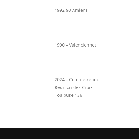
1992-93 Amiens
1990 – Valenciennes
2024 – Compte-rendu
Reunion des Croix –
Toulouse 136