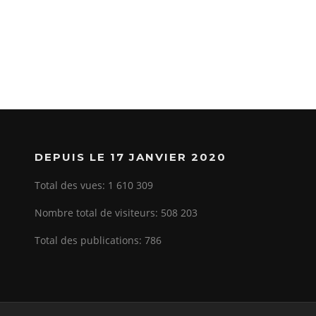
DEPUIS LE 17 JANVIER 2020
Total des vues:
1 610 309
Nombre total de visiteurs:
508 203
Total des publications:
786