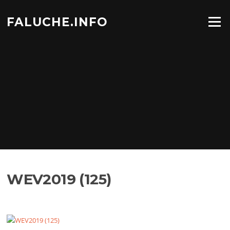
Aller
au
FALUCHE.INFO
Menu
contenu
WEV2019 (125)