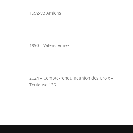
1992-93 Amiens
1990 – Valenciennes
2024 – Compte-rendu Reunion des Croix –
Toulouse 136