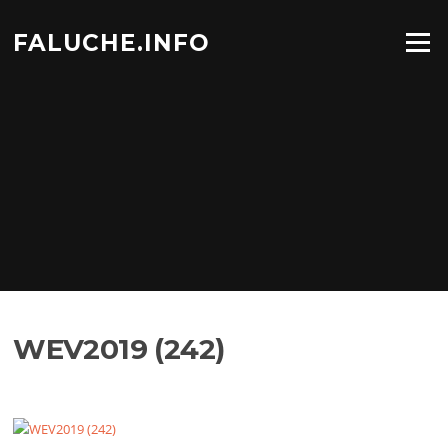
Aller
au
FALUCHE.INFO
Menu
contenu
WEV2019 (242)