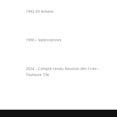
1992-93 Amiens
1990 – Valenciennes
2024 – Compte-rendu Reunion des Croix –
Toulouse 136