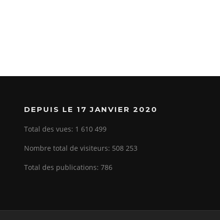
DEPUIS LE 17 JANVIER 2020
Total des vues:
1 610 499
Nombre total de visiteurs:
508 253
Total des publications:
786