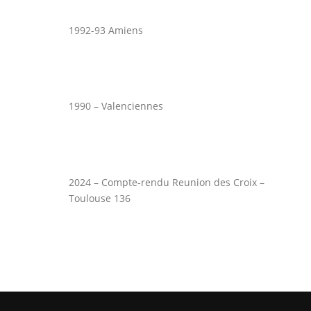
1992-93 Amiens
1990 – Valenciennes
2024 – Compte-rendu Reunion des Croix –
Toulouse 136