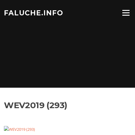
Aller
au
FALUCHE.INFO
Menu
contenu
WEV2019 (293)