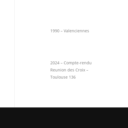
1990 – Valenciennes
2024 – Compte-rendu
Reunion des Croix –
Toulouse 136