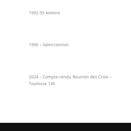
1992-93 Amiens
1990 – Valenciennes
2024 – Compte-rendu Reunion des Croix –
Toulouse 136