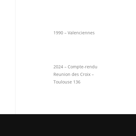
1990 – Valenciennes
2024 – Compte-rendu
Reunion des Croix –
Toulouse 136