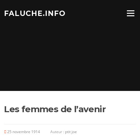
Aller
au
FALUCHE.INFO
Menu
contenu
Les femmes de l’avenir
25 novembre 1914
Auteur :
ptit joe