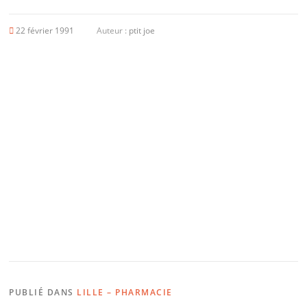
22 février 1991
Auteur :
ptit joe
PUBLIÉ DANS
LILLE – PHARMACIE