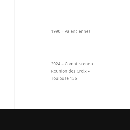
1990 – Valenciennes
2024 – Compte-rendu
Reunion des Croix –
Toulouse 136