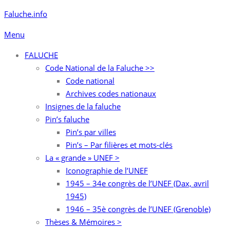
Aller
Faluche.info
au
Menu
contenu
FALUCHE
Code National de la Faluche >>
Code national
Archives codes nationaux
Insignes de la faluche
Pin’s faluche
Pin’s par villes
Pin’s – Par filières et mots-clés
La « grande » UNEF >
Iconographie de l’UNEF
1945 – 34e congrès de l’UNEF (Dax, avril
1945)
1946 – 35è congrès de l’UNEF (Grenoble)
Thèses & Mémoires >