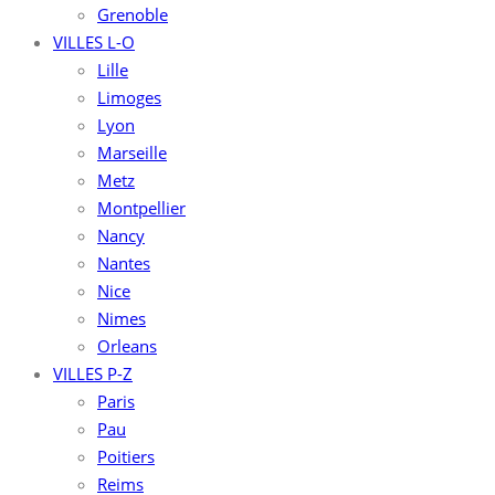
Grenoble
VILLES L-O
Lille
Limoges
Lyon
Marseille
Metz
Montpellier
Nancy
Nantes
Nice
Nimes
Orleans
VILLES P-Z
Paris
Pau
Poitiers
Reims