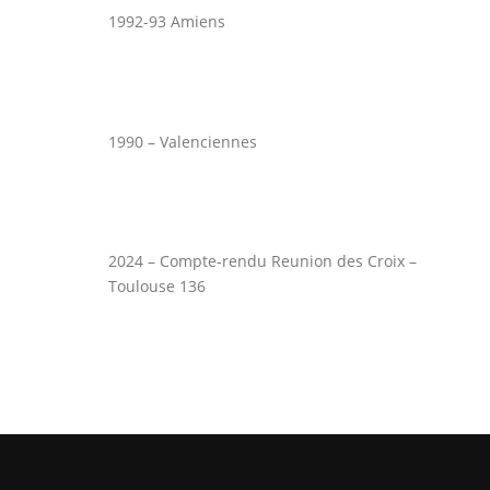
1992-93 Amiens
1990 – Valenciennes
2024 – Compte-rendu Reunion des Croix –
Toulouse 136