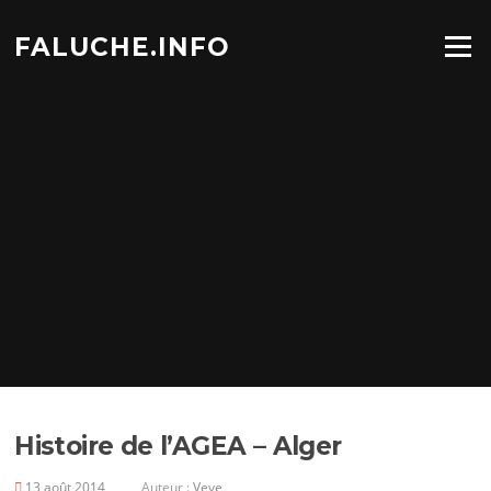
Aller
au
FALUCHE.INFO
Menu
contenu
Histoire de l’AGEA – Alger
13 août 2014
Auteur :
Veve