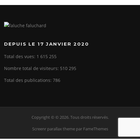
DEPUIS LE 17 JANVIER 2020
Total des vues:
1 615 255
Nombre total de visiteurs:
510 295
Total des publications:
786
Copyright © © 2026. Tous droits réservés.
Screenr parallax theme
par FameThemes