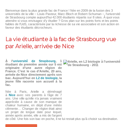
Bienvenue dans la plus grande fac de France ! Née en 2009 de la fusion des 3
universités de la ville – Louis-Pasteur, Marc-Bloch et Robert-Schuman –, l’université
de Strasbourg compte aujourd’hui 42.000 étudiants répartis sur 8 sites. À quoi vous
attendre si vous envisagez d’y étudier ? Gros plan sur les points forts et les points
faibles de l’UdS, caractérisée par la richesse de sa vie associative et son action en
faveur des étudiants décrocheurs.
La vie étudiante à la fac de Strasbourg vue
par Arielle, arrivée de Nice
À l’
université de Strasbourg
, 1
étudiant de première année sur 5 est
originaire d’une autre région de
France. C’est le cas d’Arielle, 20 ans,
arrivée de Nice directement après son
bac. Aujourd’hui en
L2 de biologie
, la
jeune fille raconte son accueil à la
fac.
Née à Paris, Arielle a déménagé
à
Nice
avec ses parents à l’âge de 7
ans. Une ville qu’elle n’a jamais vraiment
appréciée à cause de son manque de
chaleur humaine, en dépit d’une météo
clémente… Changer de région était ainsi
un projet de longue date pour lequel,
année après année, elle a mis de l’argent
de côté. Une fois son bac en poche, il ne lui restait plus qu’à choisir sa destination.