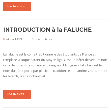
lire la suite
INTRODUCTION à la FALUCHE
24 avril 1999
Auteur :
ptit joe
La faluche est la coiffe traditionnelle des étudiants de France et
remplace la toque datant du Moyen Âge. C’est un béret de velours noir
orné de rubans de couleur et d’insignes. À l’origine, « faluche » est le
nom du béret porté par plusieurs traditions estudiantines, notamment
les bitards, les basochards et…
lire la suite