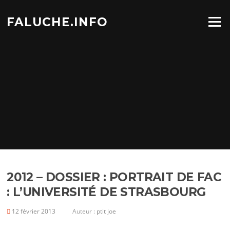
Aller
au
FALUCHE.INFO
Menu
contenu
2012 – DOSSIER : PORTRAIT DE FAC
: L’UNIVERSITÉ DE STRASBOURG
12 février 2013
Auteur :
ptit joe