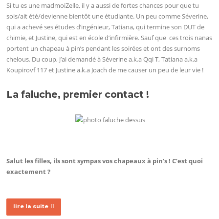
Si tu es une madmoiZelle, il y a aussi de fortes chances pour que tu
sois/ait été/devienne bientôt une étudiante. Un peu comme Séverine,
qui a achevé ses études d’ingénieur, Tatiana, qui termine son DUT de
chimie, et Justine, qui est en école d’infirmière. Sauf que ces trois nanas
portent un chapeau à pin’s pendant les soirées et ont des surnoms
chelous. Du coup, j’ai demandé à Séverine a.k.a Qqi T, Tatiana a.k.a
Koupirovf 117 et Justine a.k.a Joach de me causer un peu de leur vie !
La faluche, premier contact !
Salut les filles, ils sont sympas vos chapeaux à pin’s ! C’est quoi
exactement ?
lire la suite