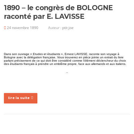
1890 – le congrès de BOLOGNE
raconté par E. LAVISSE
24 novembre 1890
Auteur :
ptit joe
Dans son ouvrage « Etudes et étudiants », Ernest LAVISSE, raconte son voyage à
Bologne avec la délégation française. Vous trouverez en pièce jointe un extrait du livre
parlant précisement de ce qui doit être considéré comme l’élément déclencheur du choix
des étudiants français à prendre un emblême propre, face aux allemands et aux italiens.
.
.
lire la suite