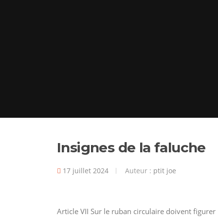
Insignes de la faluche
17 juillet 2024
Auteur :
ptit joe
Article VII Sur le ruban circulaire doivent figure