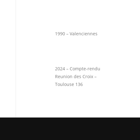
1990 – Valenciennes
2024 – Compte-rendu
Reunion des Croix –
Toulouse 136