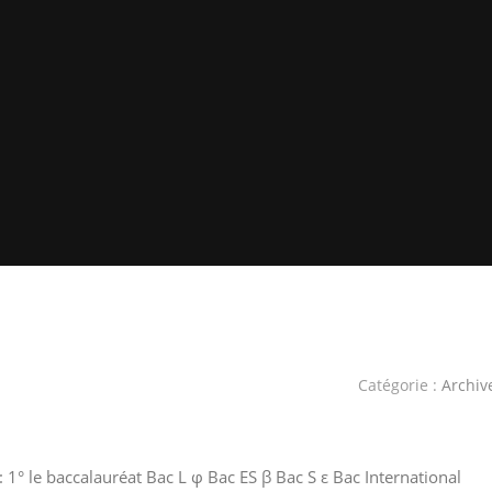
Catégorie :
Archiv
r : 1° le baccalauréat Bac L φ Bac ES β Bac S ε Bac International