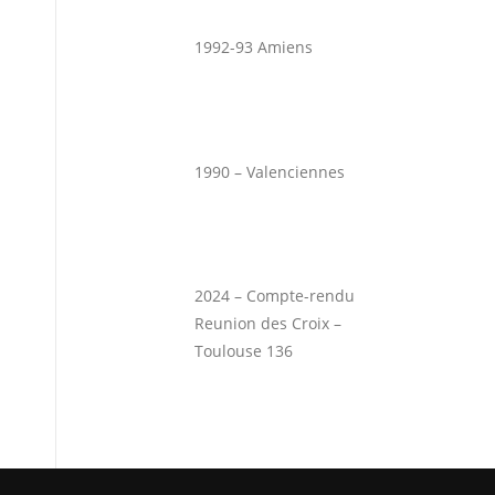
1992-93 Amiens
1990 – Valenciennes
2024 – Compte-rendu
Reunion des Croix –
Toulouse 136