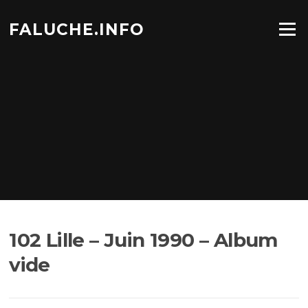
Aller
au
FALUCHE.INFO
Menu
contenu
102 Lille – Juin 1990 – Album
vide