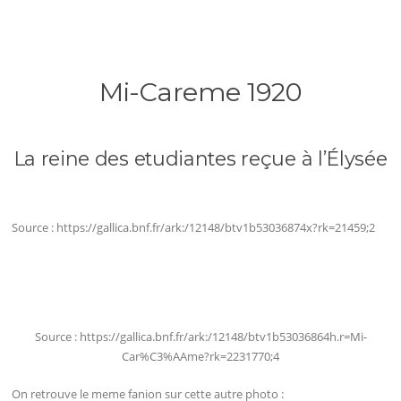
Mi-Careme 1920
La reine des etudiantes reçue à l’Élysée
Source : https://gallica.bnf.fr/ark:/12148/btv1b53036874x?rk=21459;2
Source : https://gallica.bnf.fr/ark:/12148/btv1b53036864h.r=Mi-
Car%C3%AAme?rk=2231770;4
On retrouve le meme fanion sur cette autre photo :