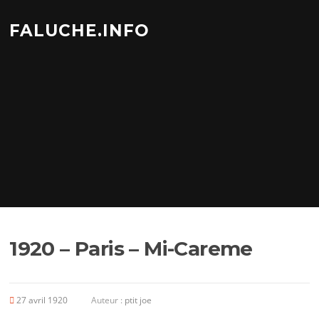
Aller
au
FALUCHE.INFO
contenu
1920 – Paris – Mi-Careme
27 avril 1920
Auteur :
ptit joe