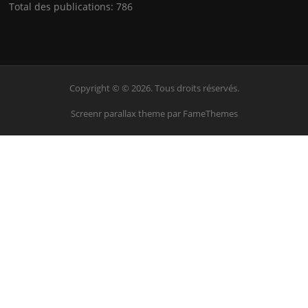
Total des publications:
786
Copyright © © 2026. Tous droits réservés.
Screenr parallax theme
par FameThemes