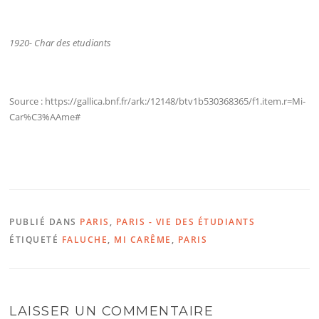
1920- Char des etudiants
Source : https://gallica.bnf.fr/ark:/12148/btv1b530368365/f1.item.r=Mi-
Car%C3%AAme#
PUBLIÉ DANS
PARIS
,
PARIS - VIE DES ÉTUDIANTS
ÉTIQUETÉ
FALUCHE
,
MI CARÊME
,
PARIS
LAISSER UN COMMENTAIRE