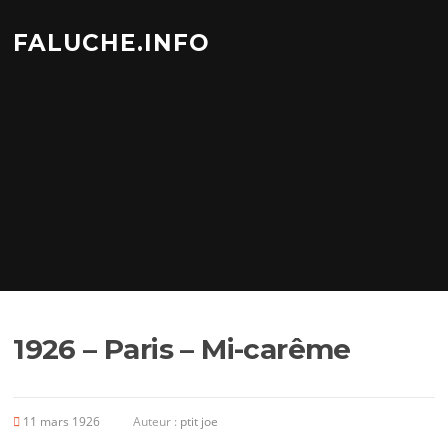
Aller
au
FALUCHE.INFO
contenu
1926 – Paris – Mi-carême
11 mars 1926
Auteur :
ptit joe