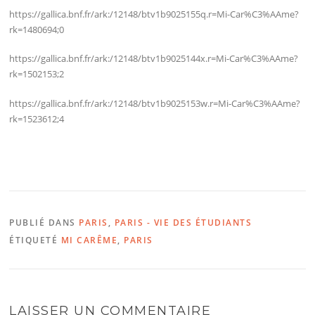
https://gallica.bnf.fr/ark:/12148/btv1b9025155q.r=Mi-Car%C3%AAme?
rk=1480694;0
https://gallica.bnf.fr/ark:/12148/btv1b9025144x.r=Mi-Car%C3%AAme?
rk=1502153;2
https://gallica.bnf.fr/ark:/12148/btv1b9025153w.r=Mi-Car%C3%AAme?
rk=1523612;4
PUBLIÉ DANS
PARIS
,
PARIS - VIE DES ÉTUDIANTS
ÉTIQUETÉ
MI CARÊME
,
PARIS
LAISSER UN COMMENTAIRE