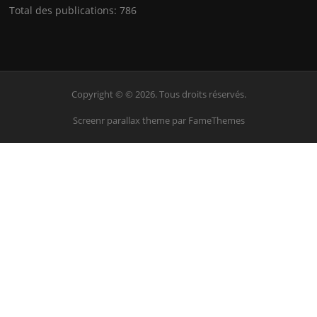
Total des publications:
786
Copyright © © 2026. Tous droits réservés.
Screenr parallax theme
par FameThemes