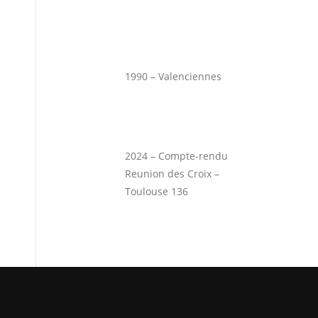
1990 – Valenciennes
2024 – Compte-rendu
Reunion des Croix –
Toulouse 136