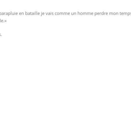
t le parapluie en bataille je vais comme un homme perdre mon temp
le.»
s.