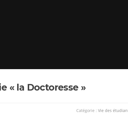
ie « la Doctoresse »
Catégorie :
Vie des étudian