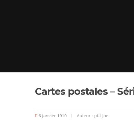
Cartes postales – Sér
6 janvier 1910
Auteur :
ptit joe