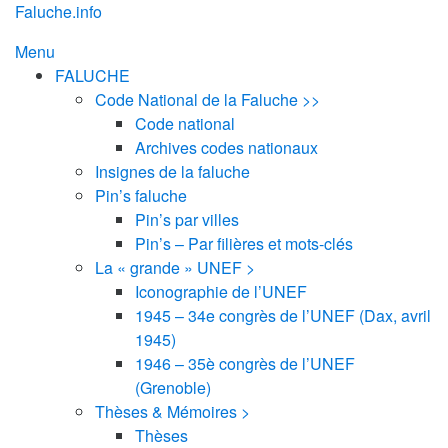
Aller
Faluche.info
au
Menu
contenu
FALUCHE
Code National de la Faluche >>
Code national
Archives codes nationaux
Insignes de la faluche
Pin’s faluche
Pin’s par villes
Pin’s – Par filières et mots-clés
La « grande » UNEF >
Iconographie de l’UNEF
1945 – 34e congrès de l’UNEF (Dax, avril
1945)
1946 – 35è congrès de l’UNEF
(Grenoble)
Thèses & Mémoires >
Thèses