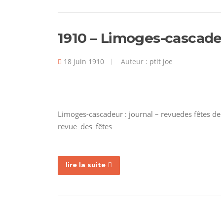
1910 – Limoges-cascadeu
18 juin 1910
Auteur :
ptit joe
Limoges-cascadeur : journal – revuedes fêtes d
revue_des_fêtes
lire la suite