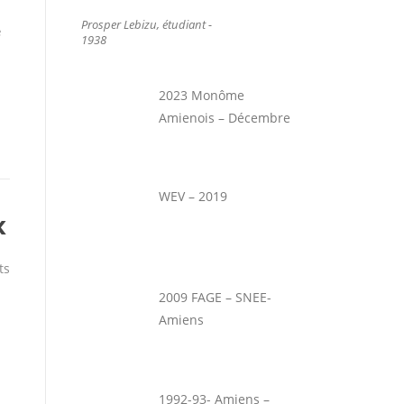
Prosper Lebizu, étudiant -
e
1938
2023 Monôme
Amienois – Décembre
WEV – 2019
x
ts
2009 FAGE – SNEE-
Amiens
1992-93- Amiens –