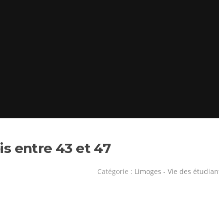
ois entre 43 et 47
Catégorie :
Limoges - Vie des étudian