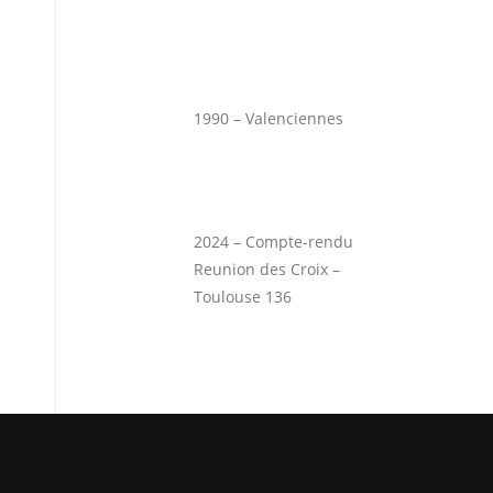
1990 – Valenciennes
2024 – Compte-rendu
Reunion des Croix –
Toulouse 136