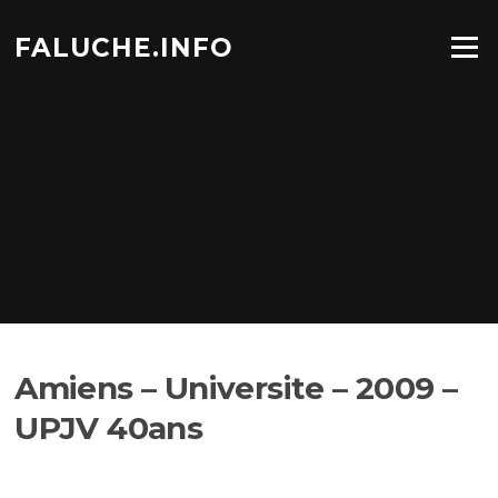
Aller
au
FALUCHE.INFO
Menu
contenu
Amiens – Universite – 2009 –
UPJV 40ans