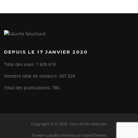
DEPUIS LE 17 JANVIER 2020
Total des vues:
1 609 618
Nombre total de visiteurs:
507 928
Total des publications:
786
Copyright © © 2026. Tous droits réservés.
Screenr parallax theme
par FameThemes