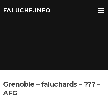
Aller
au
FALUCHE.INFO
Menu
contenu
Grenoble – faluchards – ??? –
AFG