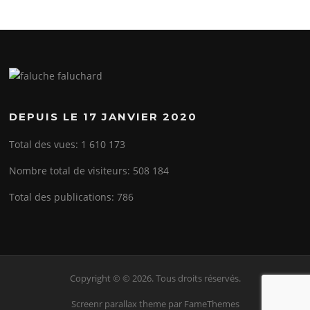
DEPUIS LE 17 JANVIER 2020
Total des vues:
1 610 173
Nombre total de visiteurs:
508 184
Total des publications:
786
Copyright © © 2026. Tous droits réservés.
Screenr parallax theme
par FameThemes