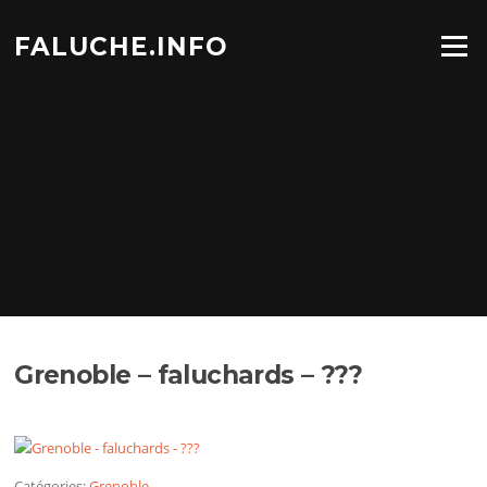
Aller
au
FALUCHE.INFO
Menu
contenu
Grenoble – faluchards – ???
Catégories:
Grenoble