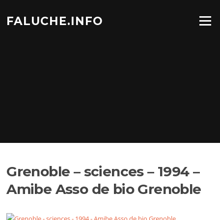
Aller
au
FALUCHE.INFO
Menu
contenu
Grenoble – sciences – 1994 –
Amibe Asso de bio Grenoble