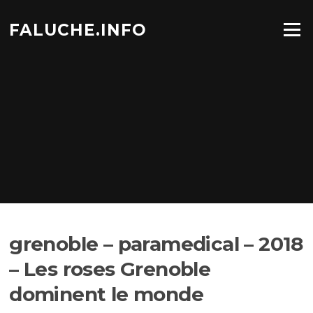
Aller
au
FALUCHE.INFO
Menu
contenu
grenoble – paramedical – 2018
– Les roses Grenoble
dominent le monde