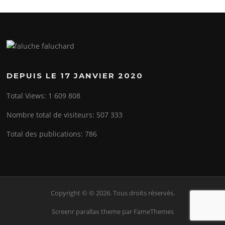
DEPUIS LE 17 JANVIER 2020
Total Views:
1 609 808
Nombre total de visiteurs:
507 333
Total des publications:
786
Copyright © © 2026. Tous droits réservés.
Screenr parallax theme
par FameThemes